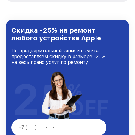
стремимся к тому, чтобы каждый клиент был
удовлетворен скоростью и качеством
предоставляемых услуг. Наша цель — стать
лучшим сервисным центром Apple в городе
Новосибирске, постоянно повышая уровень
Скидка -25% на ремонт
доверия и лояльности наших клиентов.
любого устройства Apple
По предварительной записи с сайта,
предоставляем скидку в размере -25%
на весь прайс услуг по ремонту
25
%
OFF