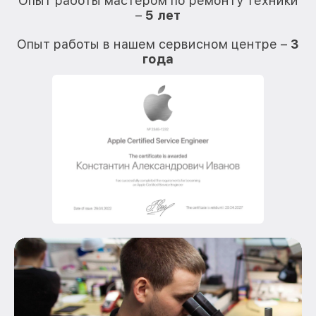
Опыт работы мастером по ремонту техники
–
5 лет
О
Опыт работы в нашем сервисном центре –
3
года