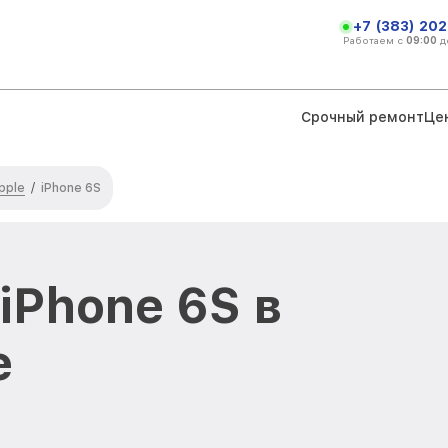
+7 (383) 202
Работаем с
09:00
д
Срочный ремонт
Це
pple
/
iPhone 6S
iPhone 6S в
е