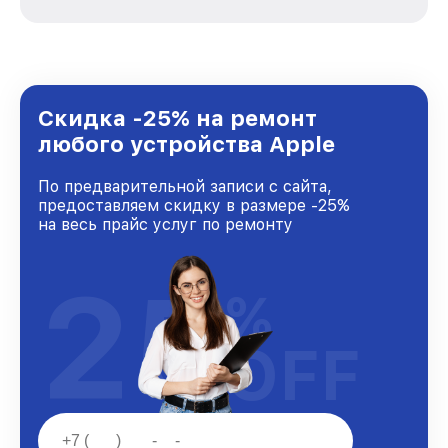
зависимости от сложности поломки. Мы
стремимся к тому, чтобы каждый клиент был
удовлетворен скоростью и качеством
предоставляемых услуг. Наша цель — стать
лучшим сервисным центром Apple в городе
Новосибирске, постоянно повышая уровень
Скидка -25% на ремонт
доверия и лояльности наших клиентов.
любого устройства Apple
По предварительной записи с сайта,
предоставляем скидку в размере -25%
на весь прайс услуг по ремонту
25
%
OFF