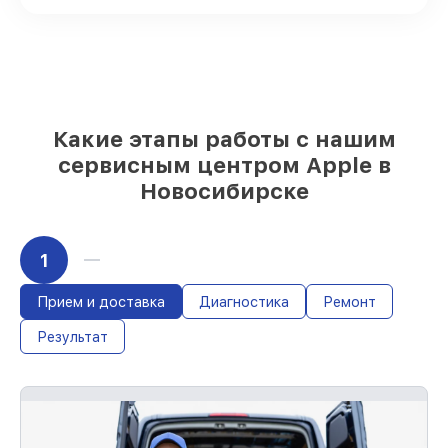
Качественные реплики и
оригинальные детали по вашему
выбору
– с учётом всех запросов
85%
работ быстро и без задержек, если
мастер приступает к починке сразу
Какие этапы работы с нашим
сервисным центром Apple в
Новосибирске
1
Прием и доставка
Диагностика
Ремонт
Результат